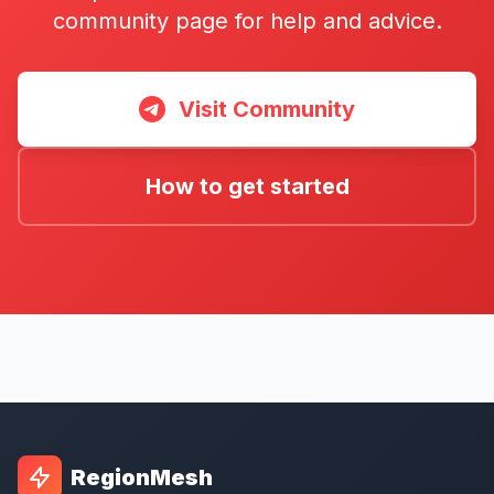
community page for help and advice.
Visit Community
How to get started
RegionMesh