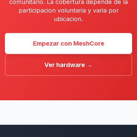
comunitario. La cobertura depende de la
participacion voluntaria y varia por
ubicacion.
Empezar con MeshCore
Ver hardware →